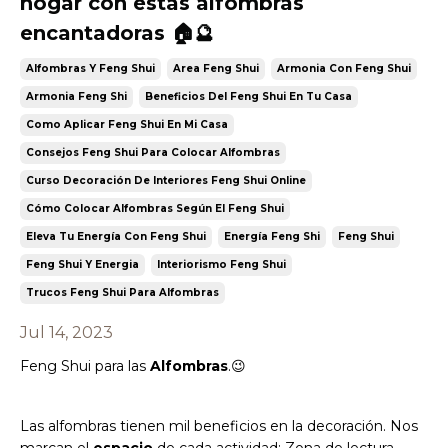
hogar con estas alfombras
encantadoras 🏠🔮
Alfombras Y Feng Shui
Area Feng Shui
Armonia Con Feng Shui
Armonia Feng Shi
Beneficios Del Feng Shui En Tu Casa
Como Aplicar Feng Shui En Mi Casa
Consejos Feng Shui Para Colocar Alfombras
Curso Decoración De Interiores Feng Shui Online
Cómo Colocar Alfombras Según El Feng Shui
Eleva Tu Energía Con Feng Shui
Energía Feng Shi
Feng Shui
Feng Shui Y Energia
Interiorismo Feng Shui
Trucos Feng Shui Para Alfombras
Jul 14, 2023
Feng Shui para las
Alfombras
.😉
Las alfombras tienen mil beneficios en la decoración. Nos
marcan el
espacio
de cada actividad: Zona de lectura.